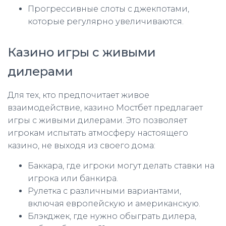
Прогрессивные слоты с джекпотами,
которые регулярно увеличиваются.
Казино игры с живыми
дилерами
Для тех, кто предпочитает живое
взаимодействие, казино Мостбет предлагает
игры с живыми дилерами. Это позволяет
игрокам испытать атмосферу настоящего
казино, не выходя из своего дома:
Баккара, где игроки могут делать ставки на
игрока или банкира.
Рулетка с различными вариантами,
включая европейскую и американскую.
Блэкджек, где нужно обыграть дилера,