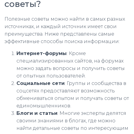
советы?
Полезные советы можно найти в самых разных
источниках, и каждый источник имеет свои
преимущества. Ниже представлены самые
эффективные способы поиска информации:
Интернет-форумы
: Кроме
специализированных сайтов, на форумах
можно задать вопросы и получить советы
от опытных пользователей.
Социальные сети
: Группы и сообщества в
соцсетях предоставляют возможность
обмениваться опытом и получать советы от
единомышленников.
Блоги и статьи
: Многие эксперты делятся
своими знаниями в блогах, где можно
найти детальные советы по интересующим