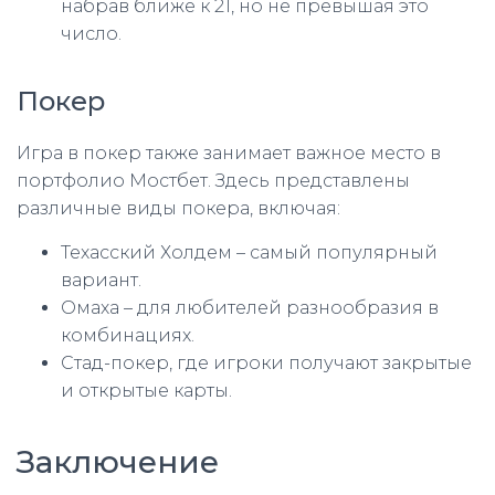
набрав ближе к 21, но не превышая это
число.
Покер
Игра в покер также занимает важное место в
портфолио Мостбет. Здесь представлены
различные виды покера, включая:
Техасский Холдем – самый популярный
вариант.
Омаха – для любителей разнообразия в
комбинациях.
Стад-покер, где игроки получают закрытые
и открытые карты.
Заключение