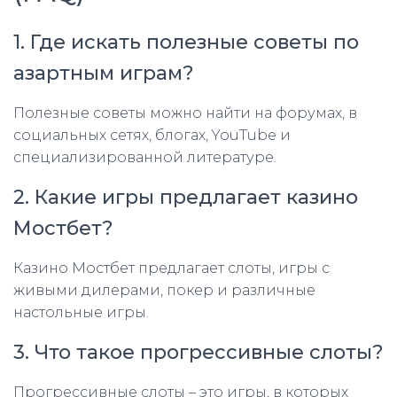
1. Где искать полезные советы по
азартным играм?
Полезные советы можно найти на форумах, в
социальных сетях, блогах, YouTube и
специализированной литературе.
2. Какие игры предлагает казино
Мостбет?
Казино Мостбет предлагает слоты, игры с
живыми дилерами, покер и различные
настольные игры.
3. Что такое прогрессивные слоты?
Прогрессивные слоты – это игры, в которых