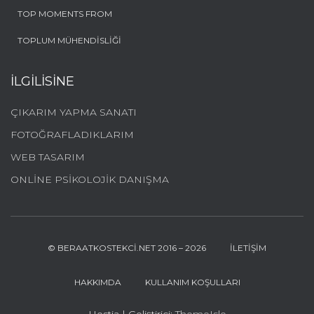
TOP MOMENTS FROM
TOPLUM MÜHENDISLIĞI
İLGİLİSİNE
ÇIKARIM YAPMA SANATI
FOTOĞRAFLADIKLARIM
WEB TASARIM
ONLİNE PSİKOLOJİK DANIŞMA
© BERAATKOSTEKCI.NET 2016 – 2026
İLETIŞIM
HAKKIMDA
KULLANIM KOŞULLARI