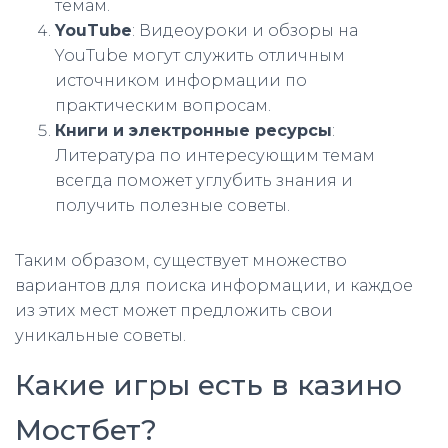
темам.
YouTube
: Видеоуроки и обзоры на
YouTube могут служить отличным
источником информации по
практическим вопросам.
Книги и электронные ресурсы
:
Литература по интересующим темам
всегда поможет углубить знания и
получить полезные советы.
Таким образом, существует множество
вариантов для поиска информации, и каждое
из этих мест может предложить свои
уникальные советы.
Какие игры есть в казино
Мостбет?