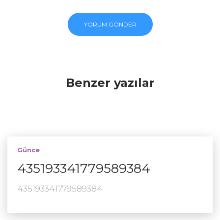
Benzer yazılar
Günce
435193341779589384
435193341779589384