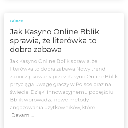
Günce
Jak Kasyno Online Bblik
sprawia, że literówka to
dobra zabawa
Jak Kasyno Online Bblik sprawia, że
literówka to dobra zabawa Nowy trend
zapoczątkowany przez Kasyno Online Bblik
przyciąga uwagę graczy w Polsce oraz na
świecie. Dzięki innowacyjnemu podejściu,
Bblik wprowadza nowe metody
angażowania użytkowników, które
Devamı…