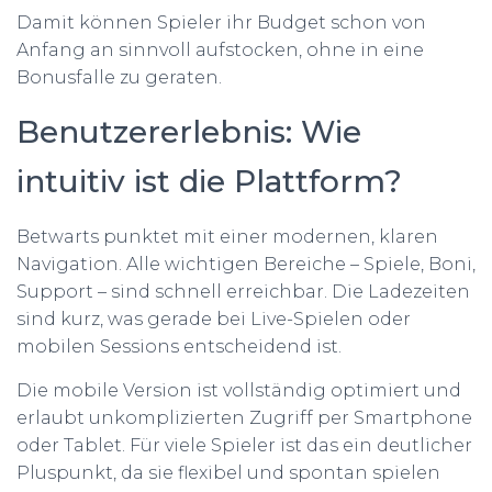
Damit können Spieler ihr Budget schon von
Anfang an sinnvoll aufstocken, ohne in eine
Bonusfalle zu geraten.
Benutzererlebnis: Wie
intuitiv ist die Plattform?
Betwarts punktet mit einer modernen, klaren
Navigation. Alle wichtigen Bereiche – Spiele, Boni,
Support – sind schnell erreichbar. Die Ladezeiten
sind kurz, was gerade bei Live-Spielen oder
mobilen Sessions entscheidend ist.
Die mobile Version ist vollständig optimiert und
erlaubt unkomplizierten Zugriff per Smartphone
oder Tablet. Für viele Spieler ist das ein deutlicher
Pluspunkt, da sie flexibel und spontan spielen