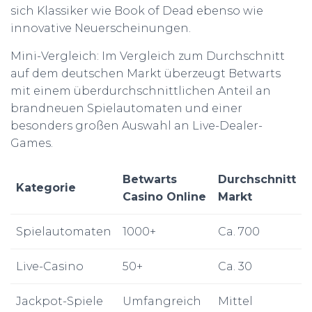
sich Klassiker wie Book of Dead ebenso wie
innovative Neuerscheinungen.
Mini-Vergleich: Im Vergleich zum Durchschnitt
auf dem deutschen Markt überzeugt Betwarts
mit einem überdurchschnittlichen Anteil an
brandneuen Spielautomaten und einer
besonders großen Auswahl an Live-Dealer-
Games.
Betwarts
Durchschnitt
Kategorie
Casino Online
Markt
Spielautomaten
1000+
Ca. 700
Live-Casino
50+
Ca. 30
Jackpot-Spiele
Umfangreich
Mittel