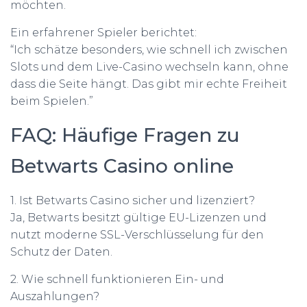
möchten.
Ein erfahrener Spieler berichtet:
“Ich schätze besonders, wie schnell ich zwischen
Slots und dem Live-Casino wechseln kann, ohne
dass die Seite hängt. Das gibt mir echte Freiheit
beim Spielen.”
FAQ: Häufige Fragen zu
Betwarts Casino online
1. Ist Betwarts Casino sicher und lizenziert?
Ja, Betwarts besitzt gültige EU-Lizenzen und
nutzt moderne SSL-Verschlüsselung für den
Schutz der Daten.
2. Wie schnell funktionieren Ein- und
Auszahlungen?