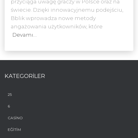
przyciąga uwagę graczy w Polsce oraz na
świecie. Dzięki innowacyjnemu podejściu,
Bblik wprowadza nowe metody
angażowania użytkowników, które
Devamı…
KATEGORİLER
25
6
CASINO
EĞITIM