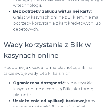
w technologii.
Bez potrzeby zakupu wirtualnej karty:
Grając w kasynach online z Blikiem, nie ma
potrzeby korzystania z kart kredytowych lub
debetowych.
Wady korzystania z Blik w
kasynach online
Podobnie jak każda forma płatności, Blik ma
także swoje wady. Oto kilka z nich:
Ograniczona dostępność:
Nie wszystkie
kasyna online akceptują Blik jako formę
płatności.
Uzależnienie od aplikacji bankowej:
Aby
dokonać płatności Blik, musisz mieć