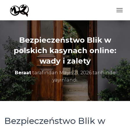
M
E
N
Ü
Y
Bezpieczeństwo Blik w
Ü
A
polskich kasynach online:
Ç
wady i zalety
/
K
A
Beraat
tarafından
Mayıs 21, 2026
tarihinde
P
yayınlandı
A
Bezpieczeństwo Blik w