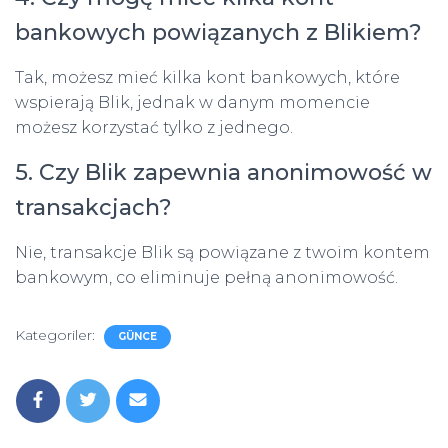
bankowych powiązanych z Blikiem?
Tak, możesz mieć kilka kont bankowych, które
wspierają Blik, jednak w danym momencie
możesz korzystać tylko z jednego.
5. Czy Blik zapewnia anonimowość w
transakcjach?
Nie, transakcje Blik są powiązane z twoim kontem
bankowym, co eliminuje pełną anonimowość.
Kategoriler:
GÜNCE