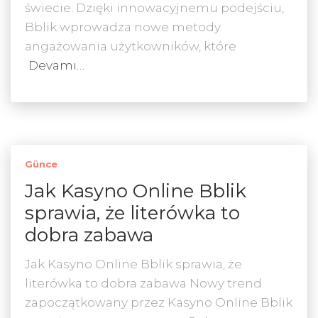
świecie. Dzięki innowacyjnemu podejściu,
Bblik wprowadza nowe metody
angażowania użytkowników, które
Devamı…
Günce
Jak Kasyno Online Bblik
sprawia, że literówka to
dobra zabawa
Jak Kasyno Online Bblik sprawia, że
literówka to dobra zabawa Nowy trend
zapoczątkowany przez Kasyno Online Bblik